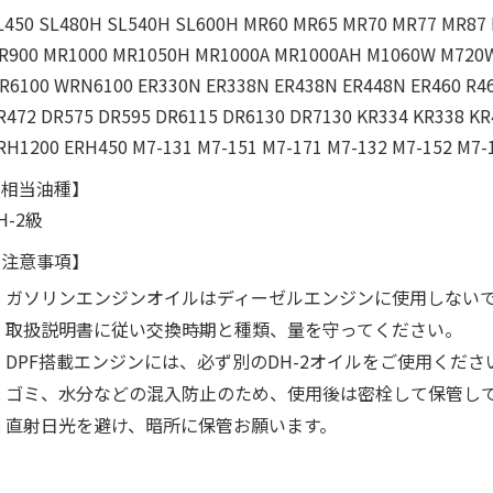
L450 SL480H SL540H SL600H MR60 MR65 MR70 MR77 MR8
R900 MR1000 MR1050H MR1000A MR1000AH M1060W M72
R6100 WRN6100 ER330N ER338N ER438N ER448N ER460 R46
R472 DR575 DR595 DR6115 DR6130 DR7130 KR334 KR338 K
RH1200 ERH450 M7-131 M7-151 M7-171 M7-132 M7-152 M
【相当油種】
H-2級
【注意事項】
ガソリンエンジンオイルはディーゼルエンジンに使用しない
取扱説明書に従い交換時期と種類、量を守ってください。
DPF搭載エンジンには、必ず別のDH-2オイルをご使用くださ
ゴミ、水分などの混入防止のため、使用後は密栓して保管し
直射日光を避け、暗所に保管お願います。