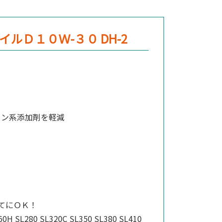
Ｄ１０Ｗ-３０ DH-2
リン系添加剤を軽減
、ノンターボ機』すべてにＯＫ！
60H SL280 SL320C SL350 SL380 SL410