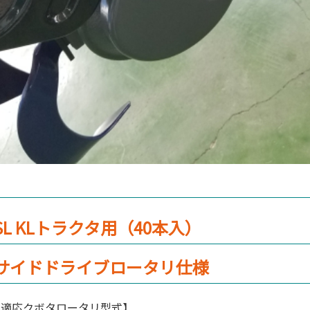
SL KLトラクタ用（40本入）
サイドドライブロータリ仕様
【適応クボタロータリ型式】