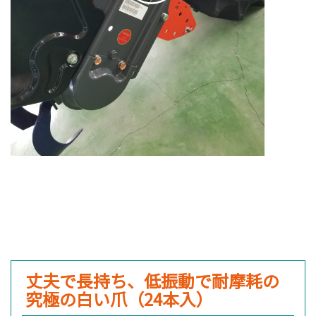
丈夫で長持ち、低振動で耐摩耗
の
究極の白い爪（24本入）